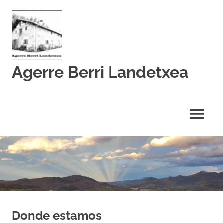
Agerre Berri Landetxea
MENÚ
Saltar
al
contenido
Donde estamos