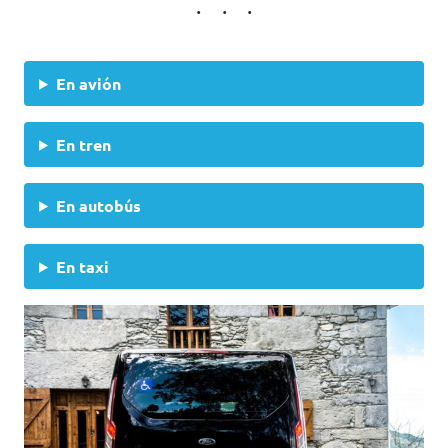
En avión
En tren
En autobús
En taxi